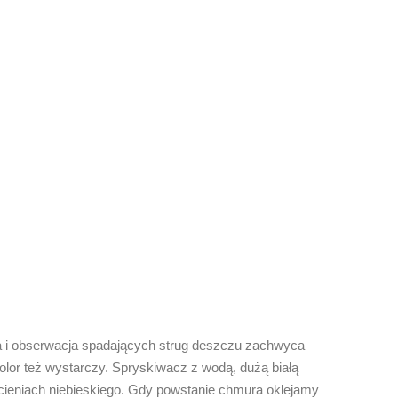
da i obserwacja spadających strug deszczu zachwyca
kolor też wystarczy. Spryskiwacz z wodą, dużą białą
odcieniach niebieskiego. Gdy powstanie chmura oklejamy