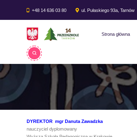
do
treści
+48 14 636 03 80
ul. Pułaskiego 93a, Tarnów
Strona główna
DYREKTOR
mgr Danuta Zawadzka
nauczyciel dyplomowany
Wyższa Szkoła Pedagogiczna w Krakowie