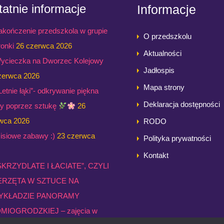
atnie informacje
Informacje
akończenie przedszkola w grupie
O przedszkolu
ronki
26 czerwca 2026
Aktualności
ycieczka na Dworzec Kolejowy
Jadłospis
zerwca 2026
Mapa strony
,Letnie łąki”- odkrywanie piękna
Deklaracja dostępności
ry poprzez sztukę
26
wca 2026
RODO
isiowe zabawy :)
23 czerwca
Polityka prywatności
Kontakt
SKRZYDLATE I ŁACIATE”, CZYLI
ERZĘTA W SZTUCE NA
YKŁADZIE PANORAMY
MIOGRODZKIEJ – zajęcia w