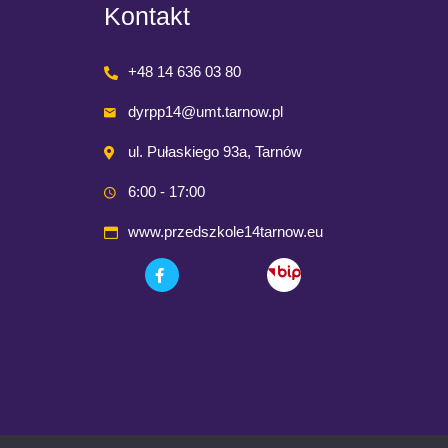
Kontakt
+48 14 636 03 80
dyrpp14@umt.tarnow.pl
ul. Pułaskiego 93a, Tarnów
6:00 - 17:00
www.przedszkole14tarnow.eu