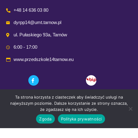
+48 14 636 03 80
dyrpp14@umt.tarnow.pl
ul. Pułaskiego 93a, Tarnów
6:00 - 17:00
www.przedszkole14tarnow.eu
Ta strona korzysta z ciasteczek aby świadczyć usługi na
najwyższym poziomie. Dalsze korzystanie ze strony oznacza,
że zgadzasz się na ich użycie.
Zgoda
Polityka prywatności
© 2021 Przedszkole Publiczne nr. 14 w Tarnowie
Wykonanie i opieka techniczna:
Comp-Web Studio