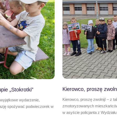
Kierowco, proszę zwolni
pie „Stokrotki”
Kierowco, proszę zwolnij! – z t
w wyjątkowe wydarzenie,
zmotoryzowanych mieszkańców 
kazję spożywać podwieczorek w
w asyście policjanta z Wydział