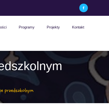
ości
Programy
Projekty
Kontakt
zedszkolnym
e przedszkolnym