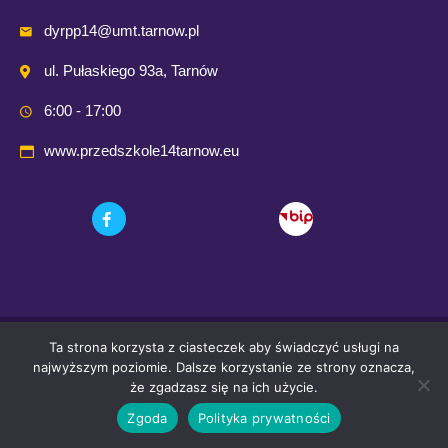
dyrpp14@umt.tarnow.pl
ul. Pułaskiego 93a, Tarnów
6:00 - 17:00
www.przedszkole14tarnow.eu
Ta strona korzysta z ciasteczek aby świadczyć usługi na
© 2021 Przedszkole Publiczne nr. 14 w Tarnowie
najwyższym poziomie. Dalsze korzystanie ze strony oznacza,
że zgadzasz się na ich użycie.
Wykonanie i opieka techniczna:
Comp-Web Studio
Zgoda
Polityka prywatności