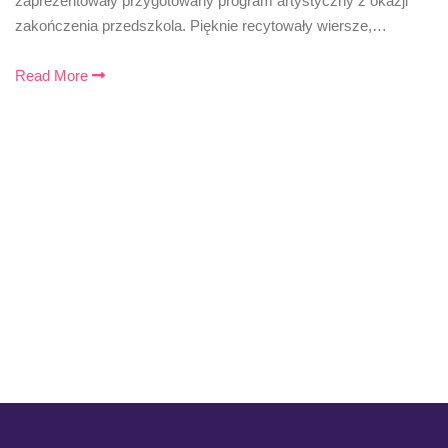
zaprezentowały przygotowany program artystyczny z okazji
zakończenia przedszkola. Pięknie recytowały wiersze,…
Read More