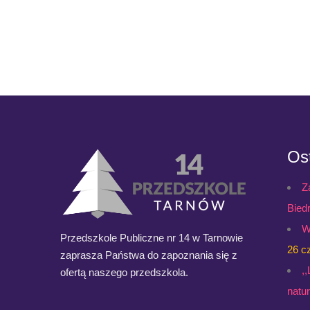
Ost
Z
Bied
W
Przedszkole Publiczne nr 14 w Tarnowie
26 c
zaprasza Państwa do zapoznania się z
,
ofertą naszego przedszkola.
natu