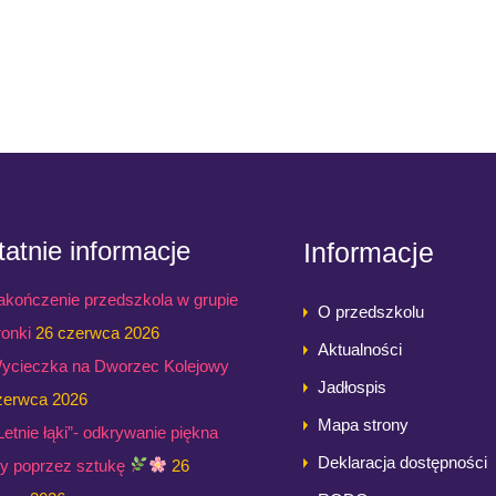
atnie informacje
Informacje
akończenie przedszkola w grupie
O przedszkolu
ronki
26 czerwca 2026
Aktualności
ycieczka na Dworzec Kolejowy
Jadłospis
zerwca 2026
Mapa strony
,Letnie łąki”- odkrywanie piękna
Deklaracja dostępności
ry poprzez sztukę
26