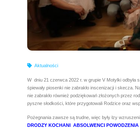
Aktualności
W dniu 21 czerwca 2022 r. w grupie V Motylki odbyła 
śpiewały piosenki nie zabrakło inscenizacji i skecza.
nie zabrakło również podziękowań złożonych przez rodzi
pyszne słodkości, które przygotowali Rodzice oraz w
Pożegnania zawsze są trudne, więc były łzy wzruszen
DRODZY KOCHANI ABSOLWENCI POWODZENIA I