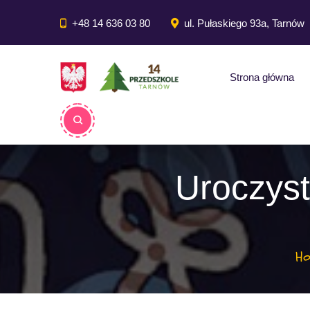
do
treści
+48 14 636 03 80
ul. Pułaskiego 93a, Tarnów
Strona główna
Uroczys
H