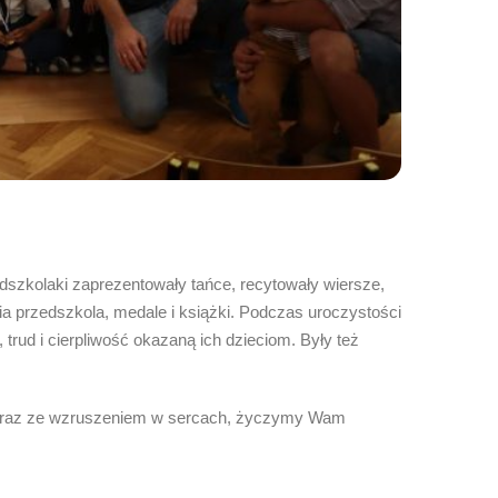
dszkolaki zaprezentowały tańce, recytowały wiersze,
ia przedszkola, medale i książki. Podczas uroczystości
trud i cierpliwość okazaną ich dzieciom. Były też
ch oraz ze wzruszeniem w sercach, życzymy Wam