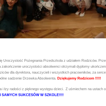
się Uroczystość Pożegnania Przedszkola z udziałem Rodziców. Prze
 Na zakończenie uroczystości absolwenci otrzymali dyplomy ukończen
ców dla dyrektora, nauczycieli i wszystkich pracowników, za serce, 
spólne sadzenie Drzewka Absolwenta.
Dziękujemy Rodzicom !!!!!
ia i łzy radości z pięknego występu dzieci. Z uśmiechem na usta
 SAMYCH SUKCESÓW W SZKOLE!!!!