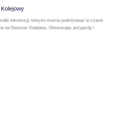
 Kolejowy
środki lokomocji, którymi można podróżować w czasie
kę na Dworzec Kolejowy. Obserwując przyjazdy i
,,Letn
Oto efek
wyjątkow