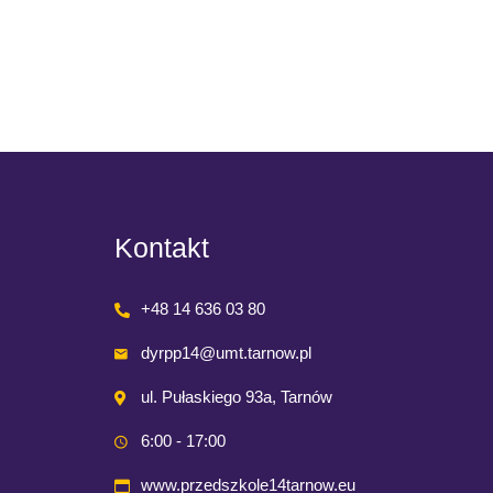
kartkach
Read M
Kontakt
+48 14 636 03 80
dyrpp14@umt.tarnow.pl
ul. Pułaskiego 93a, Tarnów
6:00 - 17:00
www.przedszkole14tarnow.eu