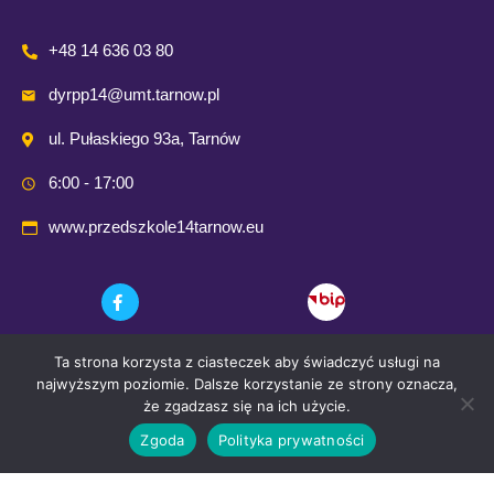
+48 14 636 03 80
dyrpp14@umt.tarnow.pl
ul. Pułaskiego 93a, Tarnów
6:00 - 17:00
www.przedszkole14tarnow.eu
Ta strona korzysta z ciasteczek aby świadczyć usługi na
najwyższym poziomie. Dalsze korzystanie ze strony oznacza,
że zgadzasz się na ich użycie.
Zgoda
Polityka prywatności
© 2021 Przedszkole Publiczne nr. 14 w Tarnowie