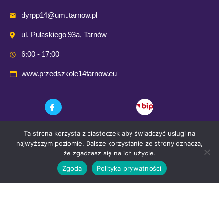
dyrpp14@umt.tarnow.pl
ul. Pułaskiego 93a, Tarnów
6:00 - 17:00
www.przedszkole14tarnow.eu
Ta strona korzysta z ciasteczek aby świadczyć usługi na
najwyższym poziomie. Dalsze korzystanie ze strony oznacza,
że zgadzasz się na ich użycie.
Zgoda
Polityka prywatności
© 2021 Przedszkole Publiczne nr. 14 w Tarnowie
Wykonanie i opieka techniczna:
Comp-Web Studio