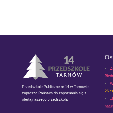
Ost
Z
Bied
W
Przedszkole Publiczne nr 14 w Tarnowie
26 c
zaprasza Państwa do zapoznania się z
,
ofertą naszego przedszkola.
natu