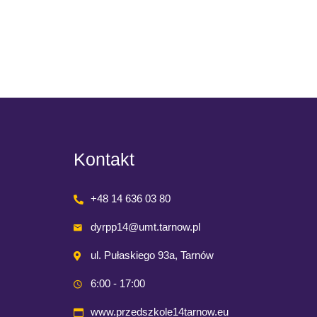
kartkach
Read M
Kontakt
+48 14 636 03 80
dyrpp14@umt.tarnow.pl
ul. Pułaskiego 93a, Tarnów
6:00 - 17:00
www.przedszkole14tarnow.eu