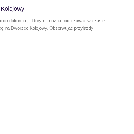
 Kolejowy
środki lokomocji, którymi można podróżować w czasie
kę na Dworzec Kolejowy. Obserwując przyjazdy i
,,Letn
Oto efek
wyjątkow