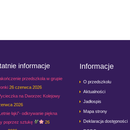
atnie informacje
Informacje
akończenie przedszkola w grupie
O przedszkolu
ronki
26 czerwca 2026
Aktualności
ycieczka na Dworzec Kolejowy
Jadłospis
zerwca 2026
Mapa strony
,Letnie łąki”- odkrywanie piękna
Deklaracja dostępności
ry poprzez sztukę
26