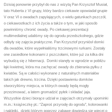
Dzisiaj ponownie przybył do nas z wizytą Pan Krzysztof Musiał,
tato Huberta z VI grupy, który bardzo ciekawie opowiadał grupie
V oraz VI o owadach zapylających, o wielu gatunkach pszczół,
o ciekawostkach z ich życia a także o tym, w jaki sposób
powinniśmy chronić owady. Po ciekawej prezentacji
multimedialnej udaliśmy się do ogrodu przedszkolnego, gdzie
odbyły się zajęcia praktyczne. Pan Krzysztof przyniósł domki
dla owadów, które wypełnialiśmy trzcinowymi rurkami. Zostały
one zasiedlone kokonami z pszczołami, które już za kilka dni
wybudzą się z hibernacji. Domki stanęły w ogrodzie w pobliżu
łąki kwietnej, która ma zachęcać owady do zbierania pyłku z
kwiatów. Są w całości wykonane z naturalnych materiałów
takich jak drewno, trzcina. Dzięki postawieniu domków
stworzyliśmy miejsca, w których owady będą mogły
przezimować, a latem gromadzić pyłek i składać jaja.
Wszystkie dzieci biorące udział w zajęciach otrzymały upominki
m.in.: książeczkę pt.: “Zaproś przyrodę do ogrodu”, kolorowanki
i naklejki, dzięki którym poprzez zabawę dowiedzą się więcej o