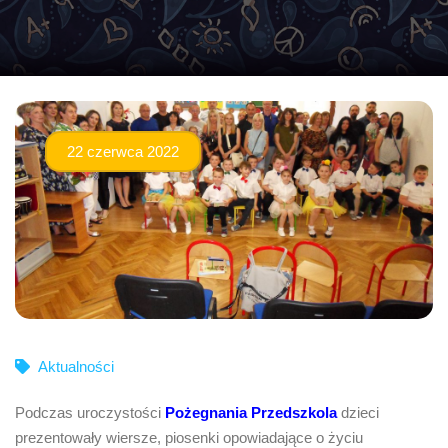
22 czerwca 2022
Aktualności
Podczas uroczystości
Pożegnania Przedszkola
dzieci
prezentowały wiersze, piosenki opowiadające o życiu