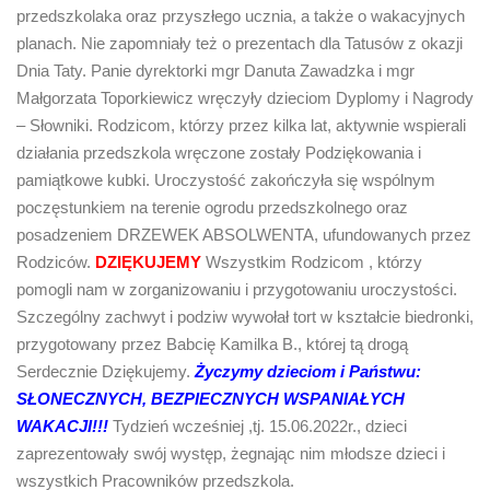
przedszkolaka oraz przyszłego ucznia, a także o wakacyjnych
planach. Nie zapomniały też o prezentach dla Tatusów z okazji
Dnia Taty. Panie dyrektorki mgr Danuta Zawadzka i mgr
Małgorzata Toporkiewicz wręczyły dzieciom Dyplomy i Nagrody
– Słowniki. Rodzicom, którzy przez kilka lat, aktywnie wspierali
działania przedszkola wręczone zostały Podziękowania i
pamiątkowe kubki. Uroczystość zakończyła się wspólnym
poczęstunkiem na terenie ogrodu przedszkolnego oraz
posadzeniem DRZEWEK ABSOLWENTA, ufundowanych przez
Rodziców.
DZIĘKUJEMY
Wszystkim Rodzicom , którzy
pomogli nam w zorganizowaniu i przygotowaniu uroczystości.
Szczególny zachwyt i podziw wywołał tort w kształcie biedronki,
przygotowany przez Babcię Kamilka B., której tą drogą
Serdecznie Dziękujemy.
Życzymy dzieciom i Państwu:
SŁONECZNYCH, BEZPIECZNYCH WSPANIAŁYCH
WAKACJI!!!
Tydzień wcześniej ,tj. 15.06.2022r., dzieci
zaprezentowały swój występ, żegnając nim młodsze dzieci i
wszystkich Pracowników przedszkola.