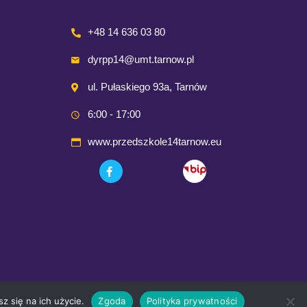
+48 14 636 03 80
dyrpp14@umt.tarnow.pl
ul. Pułaskiego 93a, Tarnów
6:00 - 17:00
www.przedszkole14tarnow.eu
z się na ich użycie.
Zgoda
Polityka prywatności