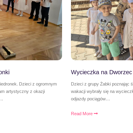
onki
Wycieczka na Dworzec
Biedronek. Dzieci z ogromnym
Dzieci z grupy Żabki poznając 
 artystyczny z okazji
wakacji wybrały się na wyciecz
,…
odjazdy pociągów…
Read More