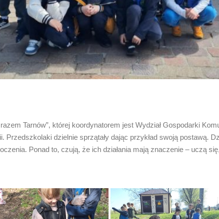
my razem Tarnów”, której koordynatorem jest Wydział Gospodarki Kom
. Przedszkolaki dzielnie sprzątały dając przykład swoją postawą. Dz
toczenia. Ponad to, czują, że ich działania mają znaczenie – uczą 