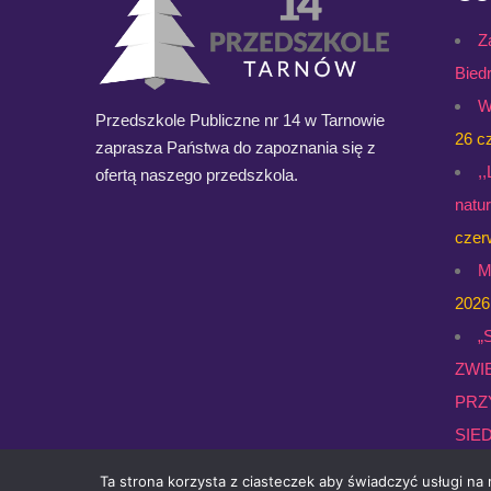
Z
Bied
W
Przedszkole Publiczne nr 14 w Tarnowie
26 c
zaprasza Państwa do zapoznania się z
,
ofertą naszego przedszkola.
natu
czer
M
2026
„
ZWI
PRZ
SIED
Gale
Ta strona korzysta z ciasteczek aby świadczyć usługi na