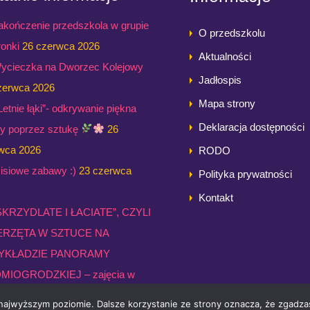
akończenie przedszkola w grupie
O przedszkolu
ronki
26 czerwca 2026
Aktualności
ycieczka na Dworzec Kolejowy
Jadłospis
zerwca 2026
Mapa strony
,Letnie łąki”- odkrywanie piękna
Deklaracja dostępności
ry poprzez sztukę
26
wca 2026
RODO
isiowe zabawy :)
23 czerwca
Polityka prywatności
Kontakt
SKRZYDLATE I ŁACIATE”, CZYLI
ERZĘTA W SZTUCE NA
YKŁADZIE PANORAMY
MIOGRODZKIEJ – zajęcia w
rii Panorama grupy Żabki
23
 najwyższym poziomie. Dalsze korzystanie ze strony oznacza, że zgadzas