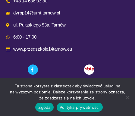
+48 14 636 03 80
dyrpp14@umt.tarnow.pl
ul. Pułaskiego 93a, Tarnów
6:00 - 17:00
www.przedszkole14tarnow.eu
Ta strona korzysta z ciasteczek aby świadczyć usługi na
najwyższym poziomie. Dalsze korzystanie ze strony oznacza,
że zgadzasz się na ich użycie.
Zgoda
Polityka prywatności
© 2021 Przedszkole Publiczne nr. 14 w Tarnowie
Wykonanie i opieka techniczna:
Comp-Web Studio