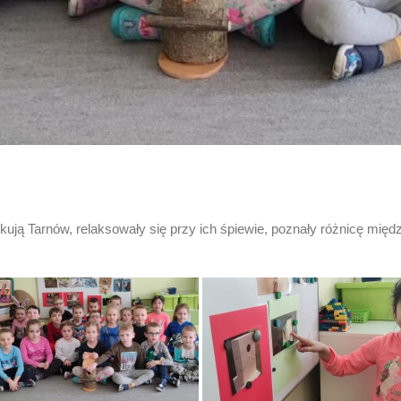
ują Tarnów, relaksowały się przy ich śpiewie, poznały różnicę międ