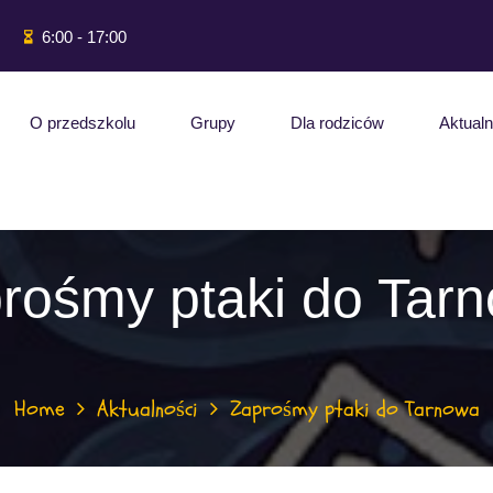
6:00 - 17:00
O przedszkolu
Grupy
Dla rodziców
Aktualn
rośmy ptaki do Tar
Home
Aktualności
Zaprośmy ptaki do Tarnowa