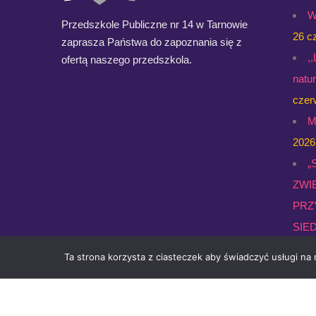
W
Przedszkole Publiczne nr 14 w Tarnowie
26 c
zaprasza Państwa do zapoznania się z
,
ofertą naszego przedszkola.
natu
czer
M
2026
„
ZWI
PRZ
SIED
Gale
Ta strona korzysta z ciasteczek aby świadczyć usługi na
czer