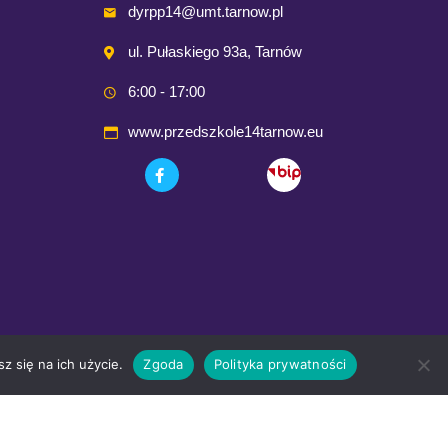
dyrpp14@umt.tarnow.pl
ul. Pułaskiego 93a, Tarnów
6:00 - 17:00
www.przedszkole14tarnow.eu
z się na ich użycie.
Zgoda
Polityka prywatności