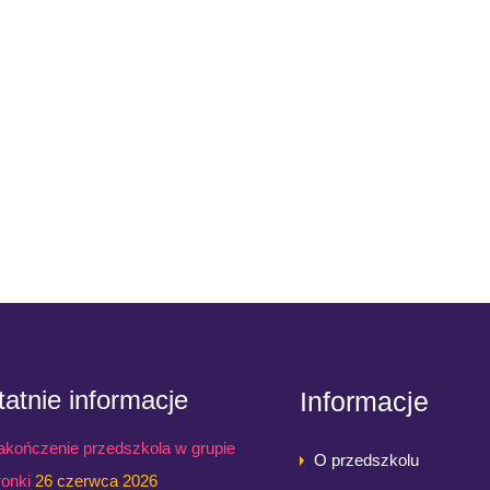
atnie informacje
Informacje
akończenie przedszkola w grupie
O przedszkolu
ronki
26 czerwca 2026