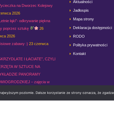
Aktualności
ycieczka na Dworzec Kolejowy
Jadłospis
zerwca 2026
Mapa strony
,Letnie łąki”- odkrywanie piękna
Deklaracja dostępności
ry poprzez sztukę
26
wca 2026
RODO
isiowe zabawy :)
23 czerwca
Polityka prywatności
Kontakt
SKRZYDLATE I ŁACIATE”, CZYLI
ERZĘTA W SZTUCE NA
YKŁADZIE PANORAMY
MIOGRODZKIEJ – zajęcia w
rii Panorama grupy Żabki
23
 najwyższym poziomie. Dalsze korzystanie ze strony oznacza, że zgadzas
wca 2026