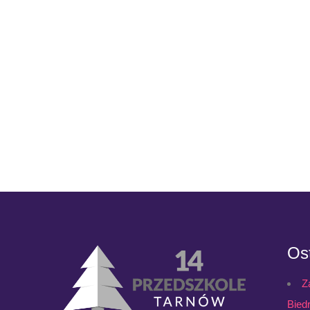
Ost
Z
Bied