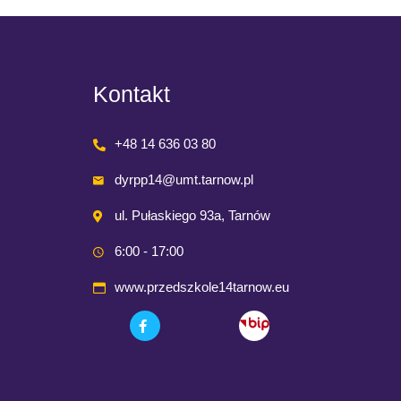
Kontakt
+48 14 636 03 80
dyrpp14@umt.tarnow.pl
ul. Pułaskiego 93a, Tarnów
6:00 - 17:00
www.przedszkole14tarnow.eu