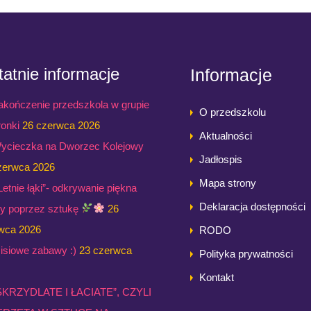
atnie informacje
Informacje
akończenie przedszkola w grupie
O przedszkolu
ronki
26 czerwca 2026
Aktualności
ycieczka na Dworzec Kolejowy
Jadłospis
zerwca 2026
Mapa strony
,Letnie łąki”- odkrywanie piękna
Deklaracja dostępności
ry poprzez sztukę
26
wca 2026
RODO
isiowe zabawy :)
23 czerwca
Polityka prywatności
Kontakt
SKRZYDLATE I ŁACIATE”, CZYLI