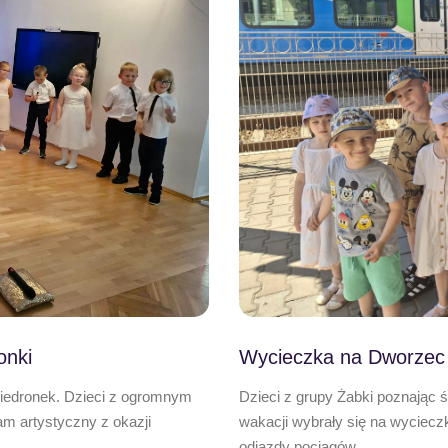
onki
Wycieczka na Dworzec
Biedronek. Dzieci z ogromnym
Dzieci z grupy Żabki poznając 
 artystyczny z okazji
wakacji wybrały się na wyciecz
,…
odjazdy pociągów…