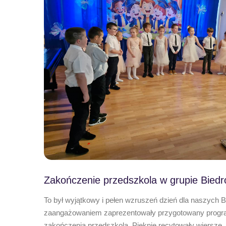
Zakończenie przedszkola w grupie Biedr
To był wyjątkowy i pełen wzruszeń dzień dla naszych 
zaangażowaniem zaprezentowały przygotowany program
zakończenia przedszkola. Pięknie recytowały wiersze