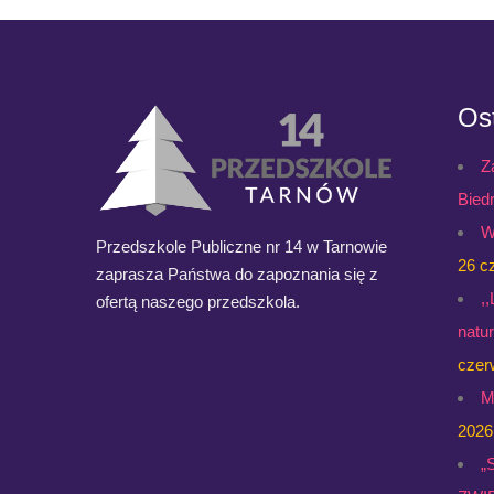
Ost
Z
Bied
W
Przedszkole Publiczne nr 14 w Tarnowie
26 c
zaprasza Państwa do zapoznania się z
,
ofertą naszego przedszkola.
natu
czer
M
2026
„