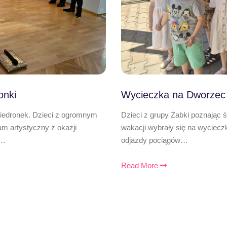
onki
Wycieczka na Dworzec
Biedronek. Dzieci z ogromnym
Dzieci z grupy Żabki poznając 
 artystyczny z okazji
wakacji wybrały się na wyciecz
,…
odjazdy pociągów…
Read More