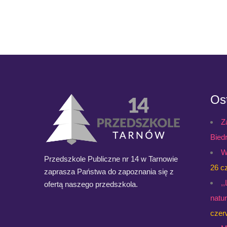
Ost
Z
Bied
W
Przedszkole Publiczne nr 14 w Tarnowie
26 c
zaprasza Państwa do zapoznania się z
,
ofertą naszego przedszkola.
natu
czer