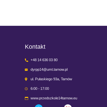
Read M
Kontakt
+48 14 636 03 80
dyrpp14@umt.tarnow.pl
ul. Pułaskiego 93a, Tarnów
6:00 - 17:00
www.przedszkole14tarnow.eu