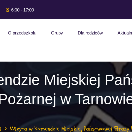
6:00 - 17:00
O przedszkolu
Grupy
Dla rodziców
Aktualn
ndzie Miejskiej Pań
Pożarnej w Tarnowi
i
Wizyta w Komendzie Miejskiej Państwowej Straży 