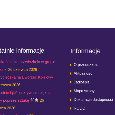
atnie informacje
Informacje
akończenie przedszkola w grupie
O przedszkolu
ronki
26 czerwca 2026
Aktualności
ycieczka na Dworzec Kolejowy
Jadłospis
zerwca 2026
Mapa strony
,Letnie łąki”- odkrywanie piękna
Deklaracja dostępności
ry poprzez sztukę
26
wca 2026
RODO