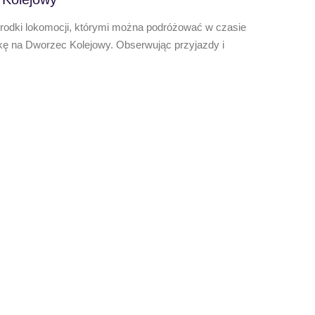
środki lokomocji, którymi można podróżować w czasie
kę na Dworzec Kolejowy. Obserwując przyjazdy i
,,Letn
Oto efek
wyjątkow
kartkach