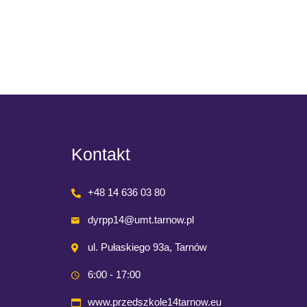
kartkach
Read M
Kontakt
+48 14 636 03 80
dyrpp14@umt.tarnow.pl
ul. Pułaskiego 93a, Tarnów
6:00 - 17:00
www.przedszkole14tarnow.eu