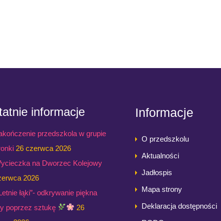
atnie informacje
Informacje
akończenie przedszkola w grupie
O przedszkolu
ronki
26 czerwca 2026
Aktualności
ycieczka na Dworzec Kolejowy
Jadłospis
zerwca 2026
Mapa strony
,Letnie łąki”- odkrywanie piękna
Deklaracja dostępności
ry poprzez sztukę
26