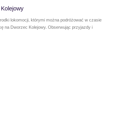
 Kolejowy
środki lokomocji, którymi można podróżować w czasie
kę na Dworzec Kolejowy. Obserwując przyjazdy i
,,Letn
Oto efek
wyjątkow