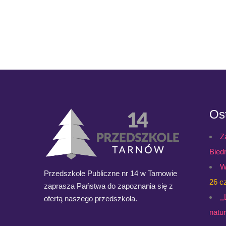
Ost
Z
Bied
W
Przedszkole Publiczne nr 14 w Tarnowie
26 c
zaprasza Państwa do zapoznania się z
,
ofertą naszego przedszkola.
natu