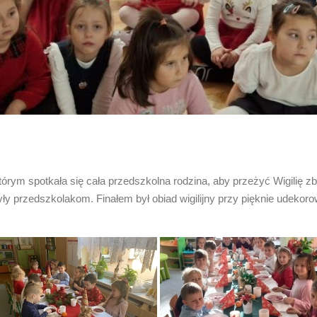
którym spotkała się cała przedszkolna rodzina, aby przeżyć Wigilię z
y przedszkolakom. Finałem był obiad wigilijny przy pięknie udekor