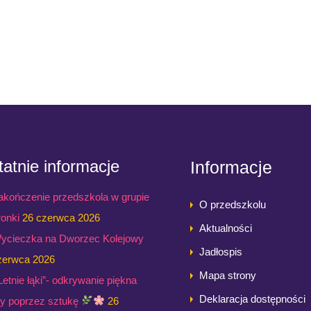
atnie informacje
Informacje
akończenie przedszkola w grupie
O przedszkolu
ronki
26 czerwca 2026
Aktualności
ycieczka na Dworzec Kolejowy
Jadłospis
zerwca 2026
Mapa strony
,Letnie łąki”- odkrywanie piękna
Deklaracja dostępności
ry poprzez sztukę
26