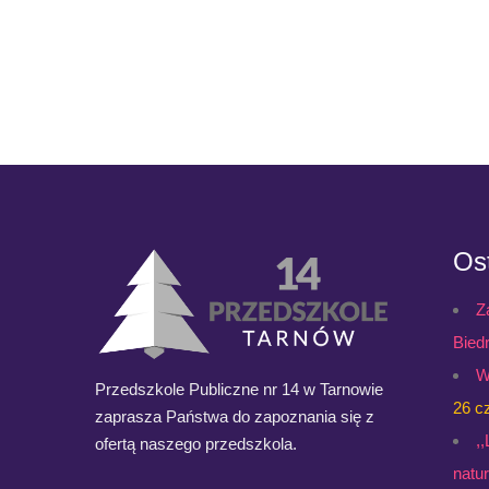
Ost
Z
Bied
W
Przedszkole Publiczne nr 14 w Tarnowie
26 c
zaprasza Państwa do zapoznania się z
,
ofertą naszego przedszkola.
natu