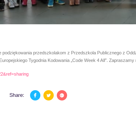
e podziękowania przedszkolakom z Przedszkola Publicznego z Oddz
ropejskiego Tygodnia Kodowania „Code Week 4 All”. Zapraszamy na
2&ref=sharing
Share: