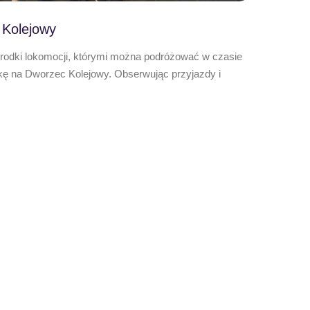
 Kolejowy
środki lokomocji, którymi można podróżować w czasie
kę na Dworzec Kolejowy. Obserwując przyjazdy i
,,Letn
Oto efek
wyjątkow