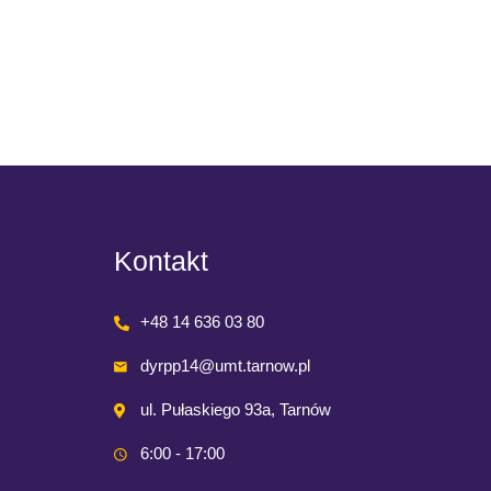
kartkach
Read M
Kontakt
+48 14 636 03 80
dyrpp14@umt.tarnow.pl
ul. Pułaskiego 93a, Tarnów
6:00 - 17:00