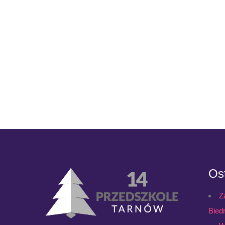
Ost
Z
Bied