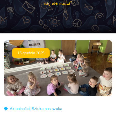
się nie nudzi”
15 grudnia 2025
Aktualności
,
Sztuka nas szuka