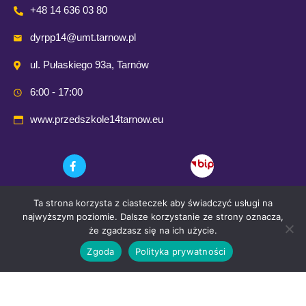
+48 14 636 03 80
dyrpp14@umt.tarnow.pl
ul. Pułaskiego 93a, Tarnów
6:00 - 17:00
www.przedszkole14tarnow.eu
Ta strona korzysta z ciasteczek aby świadczyć usługi na
najwyższym poziomie. Dalsze korzystanie ze strony oznacza,
że zgadzasz się na ich użycie.
Zgoda
Polityka prywatności
© 2021 Przedszkole Publiczne nr. 14 w Tarnowie
Wykonanie i opieka techniczna:
Comp-Web Studio