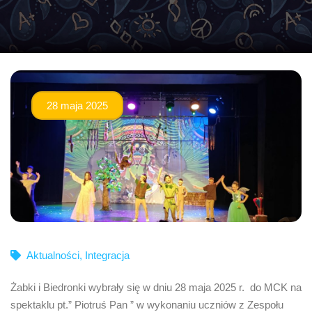
28 maja 2025
Aktualności
,
Integracja
Żabki i Biedronki wybrały się w dniu 28 maja 2025 r. do MCK na
spektaklu pt.” Piotruś Pan ” w wykonaniu uczniów z Zespołu