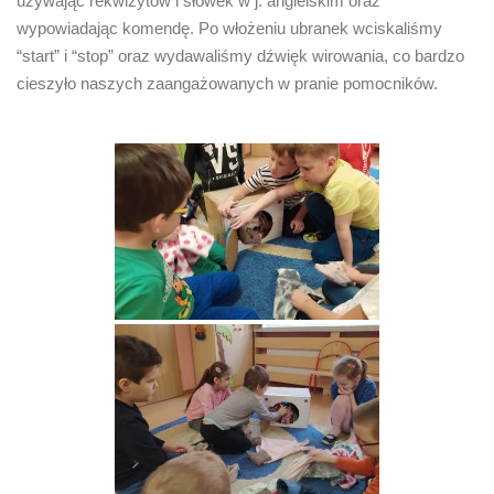
używając rekwizytów i słówek w j. angielskim oraz
wypowiadając komendę. Po włożeniu ubranek wciskaliśmy
“start” i “stop” oraz wydawaliśmy dźwięk wirowania, co bardzo
cieszyło naszych zaangażowanych w pranie pomocników.