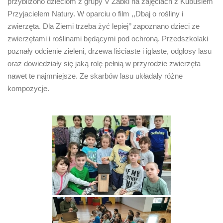
przybliżono dzieciom z grupy V Żabki na zajęciach z Kubusiem
Przyjacielem Natury. W oparciu o film ,,Dbaj o rośliny i
zwierzęta. Dla Ziemi trzeba żyć lepiej’’ zapoznano dzieci ze
zwierzętami i roślinami będącymi pod ochroną. Przedszkolaki
poznały odcienie zieleni, drzewa liściaste i iglaste, odgłosy lasu
oraz dowiedziały się jaką rolę pełnią w przyrodzie zwierzęta
nawet te najmniejsze. Ze skarbów lasu układały różne
kompozycje.