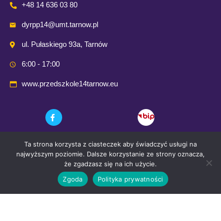
+48 14 636 03 80
dyrpp14@umt.tarnow.pl
ul. Pułaskiego 93a, Tarnów
6:00 - 17:00
www.przedszkole14tarnow.eu
Ta strona korzysta z ciasteczek aby świadczyć usługi na
najwyższym poziomie. Dalsze korzystanie ze strony oznacza,
że zgadzasz się na ich użycie.
Zgoda
Polityka prywatności
© 2021 Przedszkole Publiczne nr. 14 w Tarnowie
Wykonanie i opieka techniczna:
Comp-Web Studio