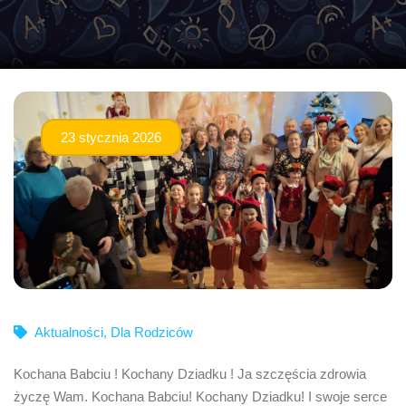
23 stycznia 2026
Aktualności
,
Dla Rodziców
Kochana Babciu ! Kochany Dziadku ! Ja szczęścia zdrowia
życzę Wam. Kochana Babciu! Kochany Dziadku! I swoje serce