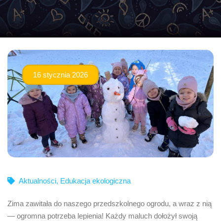
16 stycznia 2026
Aktualności
,
Edukacja ekologiczna
Zima zawitała do naszego przedszkolnego ogrodu, a wraz z nią
— ogromna potrzeba lepienia! Każdy maluch dołożył swoją