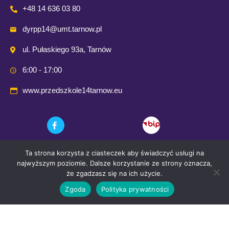
+48 14 636 03 80
dyrpp14@umt.tarnow.pl
ul. Pułaskiego 93a, Tarnów
6:00 - 17:00
www.przedszkole14tarnow.eu
Ta strona korzysta z ciasteczek aby świadczyć usługi na
najwyższym poziomie. Dalsze korzystanie ze strony oznacza,
że zgadzasz się na ich użycie.
Zgoda
Polityka prywatności
© 2021 Przedszkole Publiczne nr. 14 w Tarnowie
Wykonanie i opieka techniczna:
Comp-Web Studio