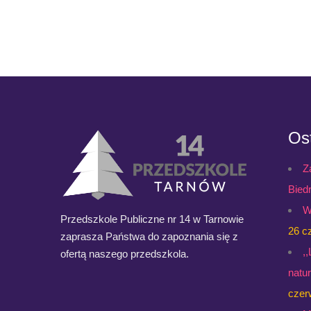
Ost
Z
Bied
W
Przedszkole Publiczne nr 14 w Tarnowie
26 c
zaprasza Państwa do zapoznania się z
,
ofertą naszego przedszkola.
natu
czer