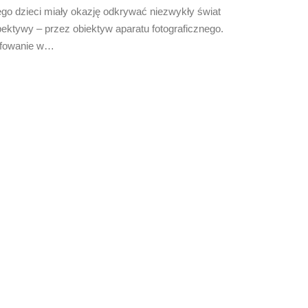
go dzieci miały okazję odkrywać niezwykły świat
pektywy – przez obiektyw aparatu fotograficznego.
afowanie w…
Pianko
Podczas 
pisanki,
Read M