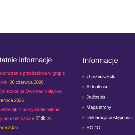
atnie informacje
Informacje
akończenie przedszkola w grupie
O przedszkolu
ronki
26 czerwca 2026
Aktualności
ycieczka na Dworzec Kolejowy
Jadłospis
zerwca 2026
Mapa strony
,Letnie łąki”- odkrywanie piękna
Deklaracja dostępności
ry poprzez sztukę
26
wca 2026
RODO