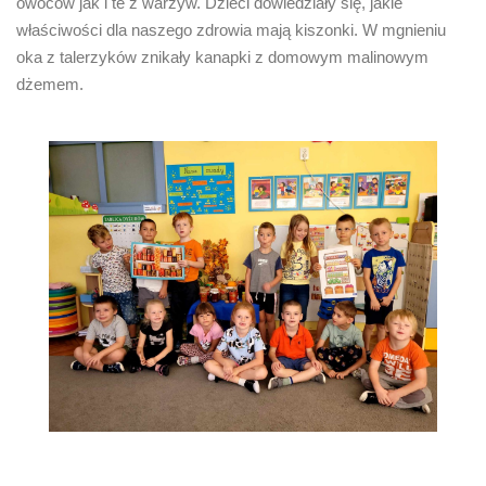
owoców jak i te z warzyw. Dzieci dowiedziały się, jakie
właściwości dla naszego zdrowia mają kiszonki. W mgnieniu
oka z talerzyków znikały kanapki z domowym malinowym
dżemem.